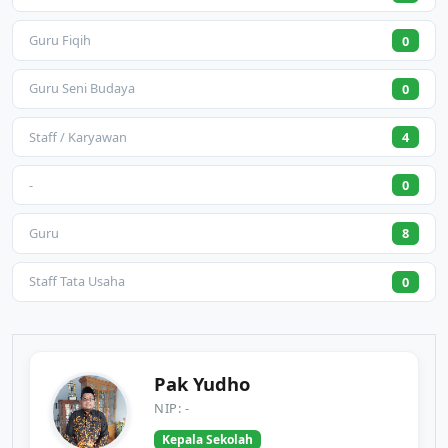
Guru Fiqih
0
Guru Seni Budaya
0
Staff / Karyawan
4
-
0
Guru
8
Staff Tata Usaha
0
Pak Yudho
NIP: -
Kepala Sekolah